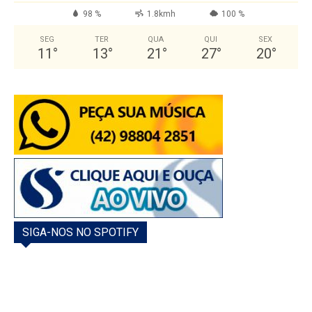
98 %
1.8kmh
100 %
SEG
TER
QUA
QUI
SEX
11
°
13
°
21
°
27
°
20
°
SIGA-NOS NO SPOTIFY